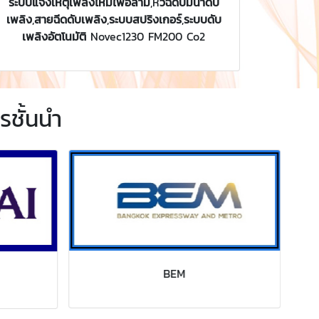
ระบบแจ้งเหตุเพลิงไหม้ไฟอลาม
,หั
วฉีดปั๊มน้ำดับ
เพลิง
,
สายฉีดดับเพลิง
,
ระบบสปริงเกอร์
,
ระบบดับ
เพลิงอัตโนมัติ
Novec1230 FM200 Co2
รชั้นนำ
BEM