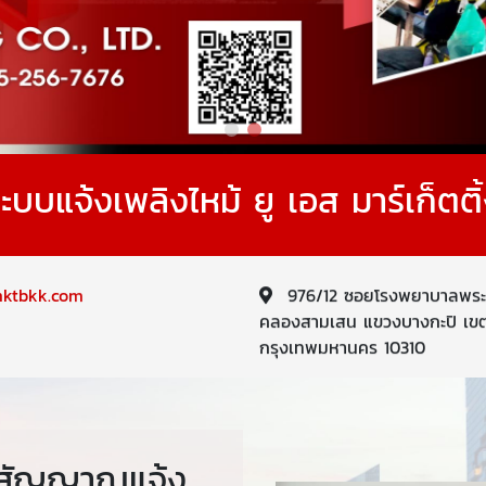
ะบบแจ้งเพลิงไหม้ ยู เอส มาร์เก็ตติ
mktbkk.com
976/12 ซอยโรงพยาบาลพระ
คลองสามเสน แขวงบางกะปิ เขต
กรุงเทพมหานคร 10310
บบสัญญาณแจ้ง