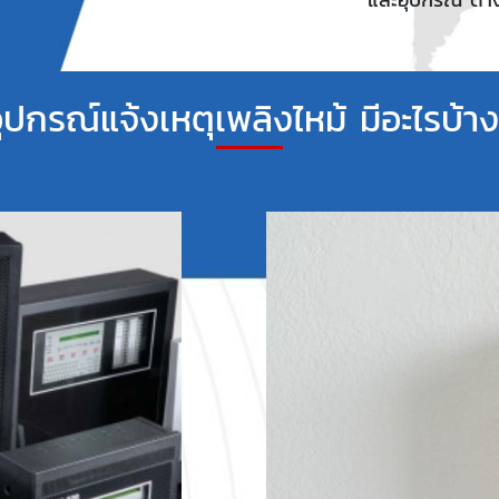
ุปกรณ์แจ้งเหตุเพลิงไหม้ มีอะไรบ้า