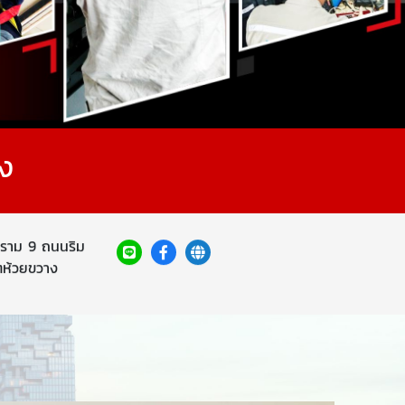
้ง
ราม 9 ถนนริม
ห้วยขวาง