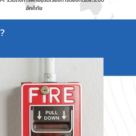
อัคคีภัย
ง?