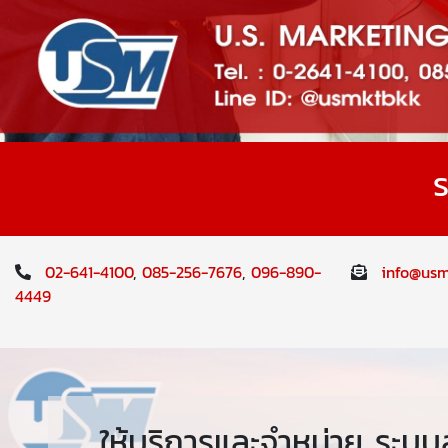
ร
02-641-4100
,
085-256-7676
,
096-890-
info@us
4449
ให้บริการและจำหน่าย ระ